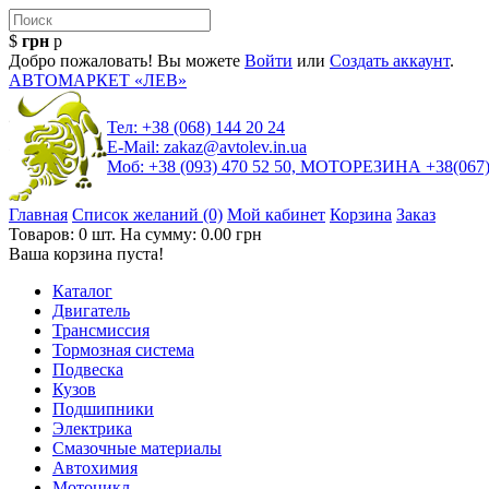
$
грн
р
Добро пожаловать! Вы можете
Войти
или
Создать аккаунт
.
АВТОМАРКЕТ «ЛЕВ»
Тел: +38 (068) 144 20 24
E-Mail: zakaz@avtolev.in.ua
Моб: +38 (093) 470 52 50, МОТОРЕЗИНА +38(067)
Главная
Список желаний
(0)
Мой кабинет
Корзина
Заказ
Товаров: 0 шт. На сумму: 0.00 грн
Ваша корзина пуста!
Каталог
Двигатель
Трансмиссия
Тормозная система
Подвеска
Кузов
Подшипники
Электрика
Смазочные материалы
Автохимия
Мотоцикл